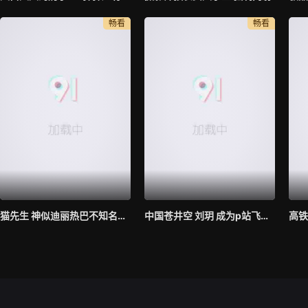
畅看
畅看
猫先生 神似迪丽热巴不知名超美模特身材
中国苍井空 刘玥 成为p站飞机杯最佳代言人 现场亲身示范