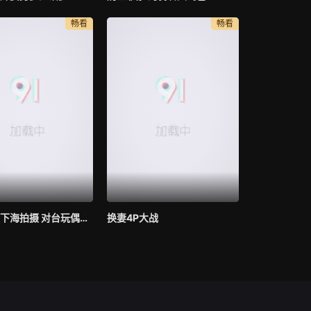
畅看
畅看
年轻初次下海拍摄 对台玩偶姐姐
换妻4P大战