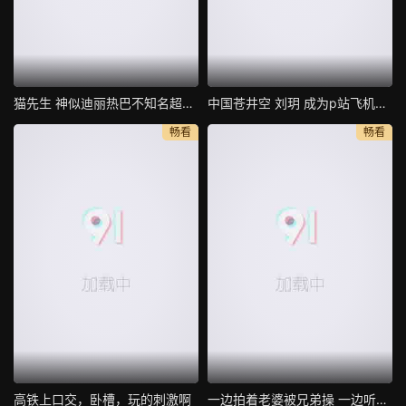
猫先生 神似迪丽热巴不知名超美模特身材
中国苍井空 刘玥 成为p站飞机杯最佳代言人 现场亲身示范
畅看
畅看
高铁上口交，卧槽，玩的刺激啊
一边拍着老婆被兄弟操 一边听着老婆在叫 真刺激